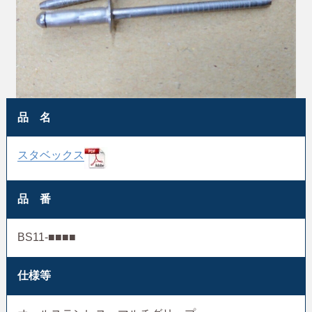
品 名
スタベックス
品 番
BS11-■■■■
仕様等