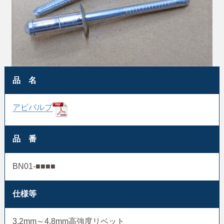
品 名
アビバルブ
品 番
BN01-■■■■
仕様等
3.2mm～4.8mm高強度リベット