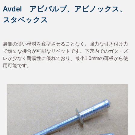
A
v
d
e
l
ア
ビ
バ
ル
ブ
、
ア
ビ
ノ
ッ
ク
ス
、
ス
タ
ベ
ッ
ク
ス
裏側の薄い母材を変型させることなく、強力な引き付け力
で頑丈な接合が可能なリベットです。下穴内でのガタ・ズ
レが少なく耐震性に優れており、最小1.0mmの薄板から使
用可能です。