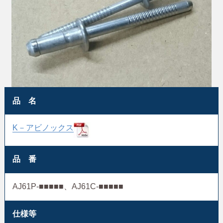
品 名
K－アビノックス
品 番
AJ61P-■■■■■、AJ61C-■■■■■
仕様等