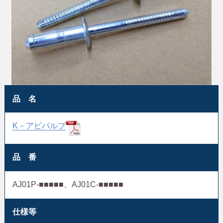
品 名
K－アビバルブ
品 番
AJ01P-■■■■■、AJ01C-■■■■■
仕様等