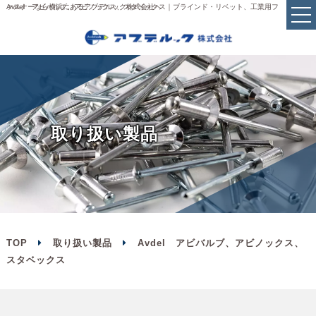
Avdel アビバルブ、アビノックス、スタベックス｜ブラインド・リベット、工業用ファスナーなら横浜にあるアブデルック株式会社へ
取
り
扱
い
製
品
TOP
取り扱い製品
Avdel アビバルブ、アビノックス、
スタベックス