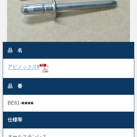
品 名
アビノックスⅡ
品 番
BE61-■■■■
仕様等
オールステンレス