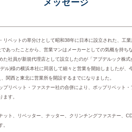
メ
ッ
セ
ー
ジ
・リベットの草分けとして昭和38年に日本に設立された、工
会社であったことから、営業マンはメーカーとしての気概を持ち
めた社員が新規代理店として設立したのが「アブデルック株式
ブデル)様の横浜本社に同居して細々と営業を開始しましたが、
え、関西と東北に営業所を開設するまでになりました。
ップリベット・ファスナー社の合併により、ポップリベット・
ります。
ナット、リベッター、ナッター、クリンチングファスナー、C
す。