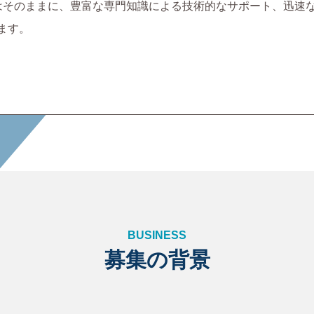
はそのままに、豊富な専門知識による技術的なサポート、迅速
ます。
B
U
S
I
N
E
S
S
募
集
の
背
景