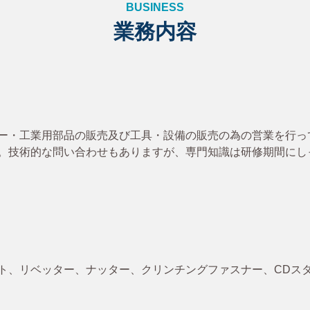
B
U
S
I
N
E
S
S
業
務
内
容
ー・工業用部品の販売及び工具・設備の販売の為の営業を行っ
。技術的な問い合わせもありますが、専門知識は研修期間にし
ト、リベッター、ナッター、クリンチングファスナー、CDス