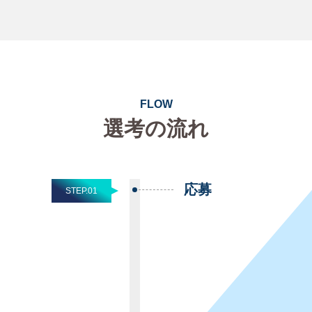
F
L
O
W
選
考
の
流
れ
応募
STEP.01