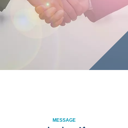
M
E
S
S
A
G
E