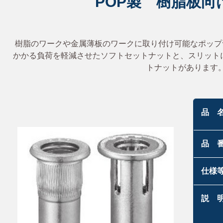
P
O
P
製
樹
脂
板
向
樹脂のワークや金属薄板のワークに取り付け可能なポップ
かかる負荷を軽減させたソフトセットナットと、スリット
トナットがあります
品 
品 
仕様
説 