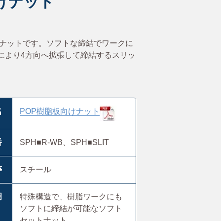
け
ナ
ッ
ト
ナットです。ソフトな締結でワークに
により4方向へ拡張して締結するスリッ
。
名
POP樹脂板向けナット
番
SPH■R-WB、SPH■SLIT
等
スチール
明
特殊構造で、樹脂ワークにも
ソフトに締結が可能なソフト
セットナット。