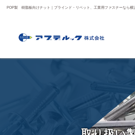
POP製 樹脂板向けナット｜ブラインド・リベット、工業用ファスナーなら横
取
り
扱
い